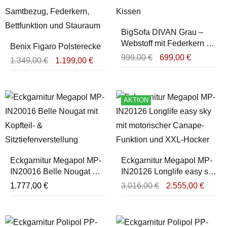
BigSofa DIVAN Grau –
Webstoff mit Federkern &
Benix Figaro Polsterecke
Kissen
999,00
€
699,00
€
1.349,00
€
1.199,00
€
AKTION
Eckgarnitur Megapol MP-
Eckgarnitur Megapol MP-
IN20016 Belle Nougat mit
IN20126 Longlife easy sky
Kopfteil- &
mit Relaxfunktionen
1.777,00
€
3.016,00
€
2.555,00
€
Sitztiefenverstellung