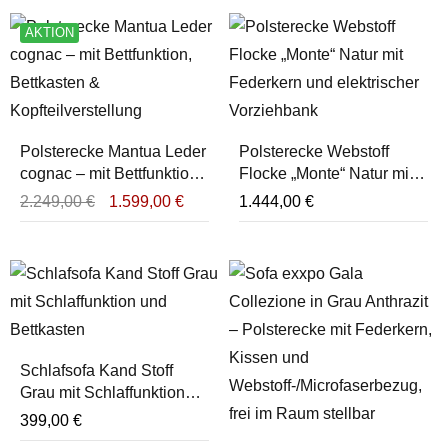
AKTION
Polsterecke Mantua Leder
Polsterecke Webstoff
cognac – mit Bettfunktion,
Flocke „Monte“ Natur mit
Bettkasten &
Federkern und
2.249,00
€
1.599,00
€
1.444,00
€
Kopfteilverstellung
elektrischer Vorziehbank
Schlafsofa Kand Stoff
Grau mit Schlaffunktion
und Bettkasten
399,00
€