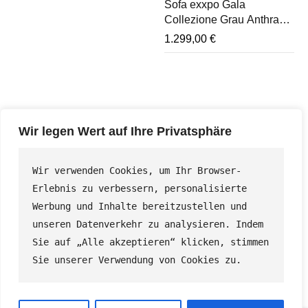
Sofa exxpo Gala
Collezione Grau Anthrazit
– Polsterecke mit
1.299,00
€
Federkern & Kissen
Wir legen Wert auf Ihre Privatsphäre
©
Max-Möbel GmbH
– Alle Rechte vorbehalten.
Montag – Freitag: 10:00 – 18:00 | Samstag 10:00 – 16:00
Wir verwenden Cookies, um Ihr Browser-
| Sonntag geschlossen
Erlebnis zu verbessern, personalisierte 
Werbung und Inhalte bereitzustellen und 
Brauchen Sie Hilfe? Rufen Sie uns an: (+49) 5731 /
unseren Datenverkehr zu analysieren. Indem 
9865090
Sie auf „Alle akzeptieren“ klicken, stimmen 
Sie unserer Verwendung von Cookies zu.
Datenschutz
FAQ
Pflegetipps
Kontakt
Impressum
Über Uns
Widerrufsbelehrung