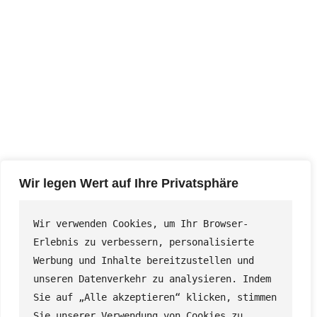
Wir legen Wert auf Ihre Privatsphäre
©
Max-Möbel GmbH
– Alle Rechte vorbehalten.
Montag – Freitag: 10:00 – 18:00 | Samstag 10:00 – 16:00
Wir verwenden Cookies, um Ihr Browser-
| Sonntag geschlossen
Erlebnis zu verbessern, personalisierte 
Werbung und Inhalte bereitzustellen und 
Brauchen Sie Hilfe? Rufen Sie uns an: (+49) 5731 /
unseren Datenverkehr zu analysieren. Indem 
9865090
Sie auf „Alle akzeptieren“ klicken, stimmen 
Sie unserer Verwendung von Cookies zu.